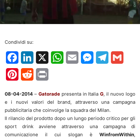
Condividi su:
Facebook
LinkedIn
X
WhatsApp
Email
Messenger
Telegram
Gmail
Pinterest
Reddit
Print
08-04-2014
–
Gatorade
presenta in Italia
G
, il nuovo logo
e i nuovi valori del brand, attraverso una campagna
pubblicitaria che coinvolge la squadra del Milan.
Il rilancio del prodotto dopo un lungo periodo critico per gli
sport drink avviene attraverso una campagna di
comunicazione il cui slogan è
WinfromWithin
,