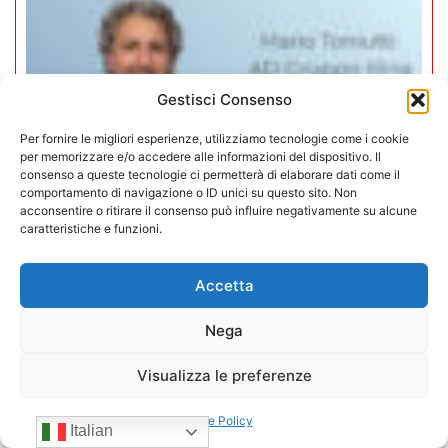
Gestisci Consenso
Per fornire le migliori esperienze, utilizziamo tecnologie come i cookie
per memorizzare e/o accedere alle informazioni del dispositivo. Il
consenso a queste tecnologie ci permetterà di elaborare dati come il
comportamento di navigazione o ID unici su questo sito. Non
acconsentire o ritirare il consenso può influire negativamente su alcune
caratteristiche e funzioni.
Accetta
Mario Toniutti confermato Vice
Presidente di CONFIDA per il
Nega
quadriennio 2026-2030
Visualizza le preferenze
15/07/2026
Cookie Policy
Italian