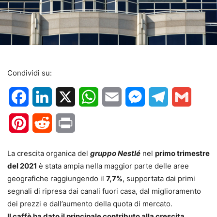
Condividi su:
Facebook
LinkedIn
X
WhatsApp
Email
Messenger
Telegram
Gmail
Pinterest
Reddit
Print
La crescita organica del
gruppo Nestlé
nel
primo trimestre
del 2021
è stata ampia nella maggior parte delle aree
geografiche raggiungendo il
7,7%
, supportata dai primi
segnali di ripresa dai canali fuori casa, dal miglioramento
dei prezzi e dall’aumento della quota di mercato.
Il caffè ha dato il principale contributo alla crescita
,