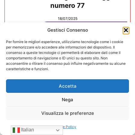
numero 77
18/07/2025
Gestisci Consenso
Per fornire le migliori esperienze, utilizziamo tecnologie come i cookie
per memorizzare e/o accedere alle informazioni del dispositivo. Il
consenso a queste tecnologie ci permetterà di elaborare dati come il
comportamento di navigazione o ID unici su questo sito. Non
acconsentire o ritirare il consenso può influire negativamente su alcune
caratteristiche e funzioni.
Accetta
Nega
Visualizza le preferenze
Rivista Vending News – Leggi il
numero 76
Cookie Policy
Italian