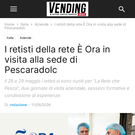
Home
Italia
Aziende
I retisti della rete È Ora in visita alla sede di
Pescaradolc
Italia
Aziende
I retisti della rete È Ora in
visita alla sede di
Pescaradolc
Il 28 e 29 maggio i retisti si sono riuniti per "La Rete che
Pesca", due giornate di visita aziendale, sessioni formative e
condivisione di esperienze.
Di
redazione
-
11/06/2026