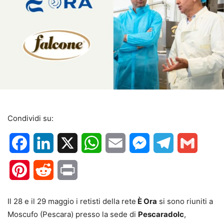
Condividi su:
Facebook
LinkedIn
X
WhatsApp
Email
Messenger
Telegram
Gmail
Pinterest
Reddit
Print
Il 28 e il 29 maggio i retisti della rete
È Ora
si sono riuniti a
Moscufo (Pescara) presso la sede di
Pescaradolc
,