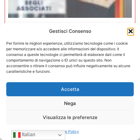
Iperammortamento 5.0. CONFIDA
Gestisci Consenso
apre uno sportello dedicato per gli
Per fornire le migliori esperienze, utilizziamo tecnologie come i cookie
associati
per memorizzare e/o accedere alle informazioni del dispositivo. Il
consenso a queste tecnologie ci permetterà di elaborare dati come il
comportamento di navigazione o ID unici su questo sito. Non
27/07/2026
acconsentire o ritirare il consenso può influire negativamente su alcune
caratteristiche e funzioni.
Accetta
Nega
Visualizza le preferenze
Cookie Policy
Italian