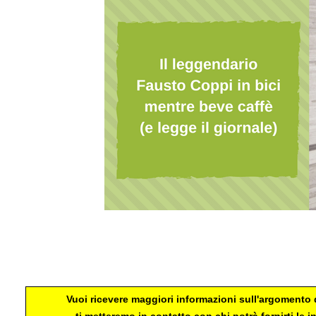
caffè
Vuoi ricevere maggiori informazioni sull'argomento d
ti metteremo in contatto con chi potrà fornirti le