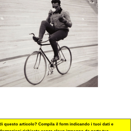
i questo articolo? Compila il form indicando i tuoi dati e
 informazioni richieste senza alcun impegno da parte tua.