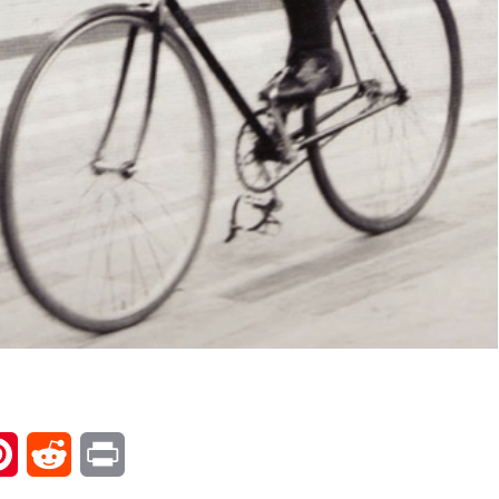
l
Pinterest
Reddit
Print