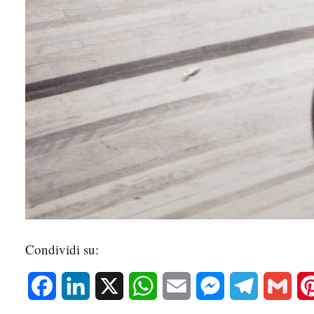
Condividi su:
Facebook
LinkedIn
X
WhatsApp
Email
Messenger
Telegram
Gmai