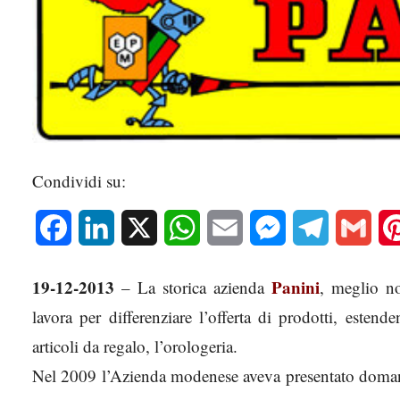
Condividi su:
Facebook
LinkedIn
X
WhatsApp
Email
Messenger
Telegram
Gmai
19-12-2013
Panini
– La storica azienda
, meglio n
lavora per differenziare l’offerta di prodotti, estend
articoli da regalo, l’orologeria.
Nel 2009 l’Azienda modenese aveva presentato domanda