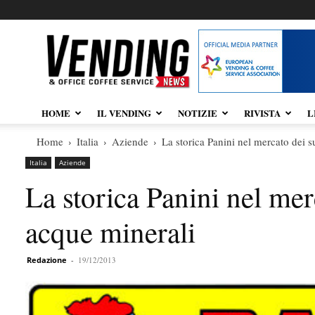
Vendingnews.it
HOME
IL VENDING
NOTIZIE
RIVISTA
L
Home
Italia
Aziende
La storica Panini nel mercato dei s
Italia
Aziende
La storica Panini nel mer
acque minerali
Redazione
-
19/12/2013