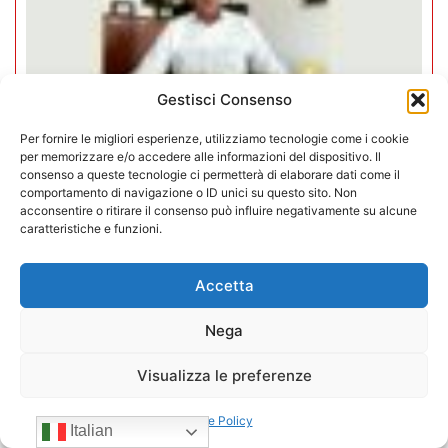
Gestisci Consenso
Per fornire le migliori esperienze, utilizziamo tecnologie come i cookie
per memorizzare e/o accedere alle informazioni del dispositivo. Il
consenso a queste tecnologie ci permetterà di elaborare dati come il
comportamento di navigazione o ID unici su questo sito. Non
acconsentire o ritirare il consenso può influire negativamente su alcune
Negozi H24 nel mirino. Trapletti a
caratteristiche e funzioni.
Bergamo TV: “I gestori H24 non
sono il problema”
Accetta
Nega
09/07/2026
Visualizza le preferenze
Cookie Policy
Italian