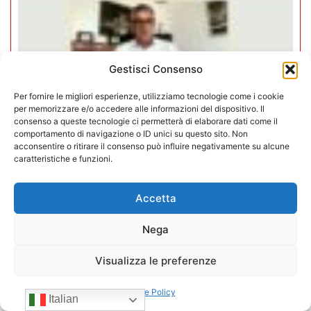
Gestisci Consenso
Per fornire le migliori esperienze, utilizziamo tecnologie come i cookie
per memorizzare e/o accedere alle informazioni del dispositivo. Il
consenso a queste tecnologie ci permetterà di elaborare dati come il
comportamento di navigazione o ID unici su questo sito. Non
acconsentire o ritirare il consenso può influire negativamente su alcune
caratteristiche e funzioni.
Negozi H24 nel mirino. Trapletti a
Accetta
Bergamo TV: “I gestori H24 non
sono il problema”
Nega
Visualizza le preferenze
09/07/2026
Cookie Policy
Italian