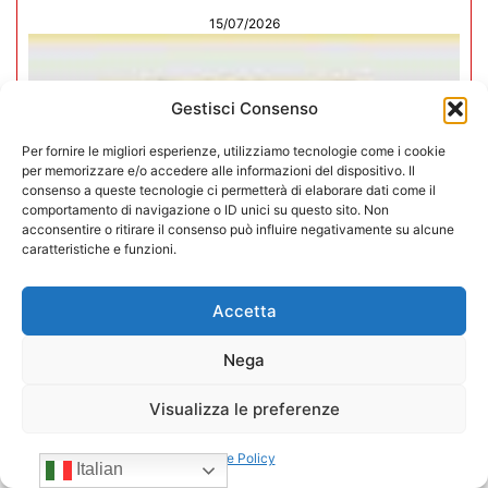
15/07/2026
Gestisci Consenso
Per fornire le migliori esperienze, utilizziamo tecnologie come i cookie
per memorizzare e/o accedere alle informazioni del dispositivo. Il
consenso a queste tecnologie ci permetterà di elaborare dati come il
comportamento di navigazione o ID unici su questo sito. Non
acconsentire o ritirare il consenso può influire negativamente su alcune
caratteristiche e funzioni.
Accetta
Nega
Negozi H24 nel mirino. Trapletti a
Bergamo TV: “I gestori H24 non
Visualizza le preferenze
sono il problema”
Cookie Policy
Italian