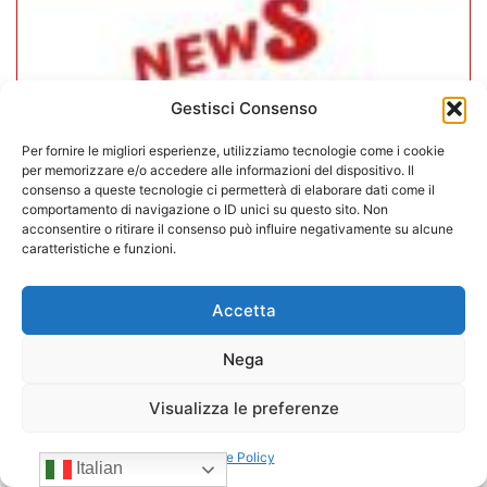
Gestisci Consenso
Per fornire le migliori esperienze, utilizziamo tecnologie come i cookie
per memorizzare e/o accedere alle informazioni del dispositivo. Il
consenso a queste tecnologie ci permetterà di elaborare dati come il
comportamento di navigazione o ID unici su questo sito. Non
acconsentire o ritirare il consenso può influire negativamente su alcune
caratteristiche e funzioni.
In CONFIDA l’ingresso di 4 nuovi
Accetta
associati
Nega
22/07/2026
Visualizza le preferenze
Cookie Policy
Italian