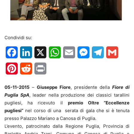
Condividi su:
Facebook
LinkedIn
X
WhatsApp
Email
Messenger
Telegram
Gmail
Pinterest
Reddit
Print
05-11-2015
–
Giuseppe Fiore
, presidente della
Fiore di
Puglia SpA
, leader nella produzione dei classici tarallini
pugliesi, ha ricevuto il
premio Oltre “Eccellenze
pugliesi”
nel corso di una serata di gala che si è tenuta
presso Palazzo Mariano a Canosa di Puglia.
L’evento, patrocinato dalla Regione Puglia, Provincia di
Barletta Andria Trani, Comune di Canosa di Puglia e