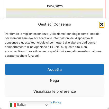
15/07/2026
Gestisci Consenso
Per fornire le migliori esperienze, utilizziamo tecnologie come i cookie
per memorizzare e/o accedere alle informazioni del dispositivo. Il
consenso a queste tecnologie ci permetterà di elaborare dati come il
comportamento di navigazione o ID unici su questo sito. Non
acconsentire o ritirare il consenso può influire negativamente su alcune
caratteristiche e funzioni.
Accetta
Nega
Negozi H24 nel mirino. Trapletti a
Visualizza le preferenze
Bergamo TV: “I gestori H24 non
sono il problema”
Cookie Policy
Italian