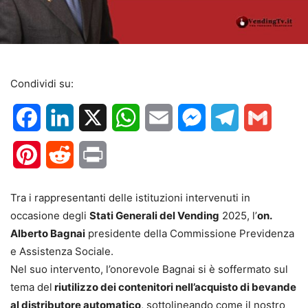
Condividi su:
Facebook
LinkedIn
X
WhatsApp
Email
Messenger
Telegram
Gmail
Pinterest
Reddit
Print
Tra i rappresentanti delle istituzioni intervenuti in
occasione degli
Stati Generali del Vending
2025, l’
on.
Alberto Bagnai
presidente della Commissione Previdenza
e Assistenza Sociale.
Nel suo intervento, l’onorevole Bagnai si è soffermato sul
tema del
riutilizzo dei contenitori nell’acquisto di bevande
al distributore automatico
, sottolineando come il nostro