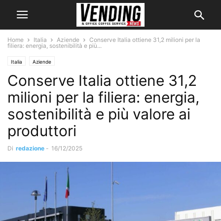
Home
Italia
Aziende
Conserve Italia ottiene 31,2 milioni per la
filiera: energia, sostenibilità e più...
Italia
Aziende
Conserve Italia ottiene 31,2
milioni per la filiera: energia,
sostenibilità e più valore ai
produttori
Di
redazione
-
16/12/2025