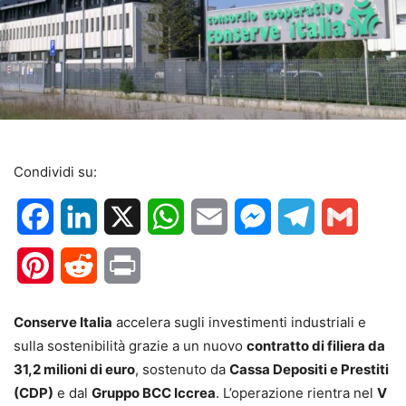
Condividi su:
Facebook
LinkedIn
X
WhatsApp
Email
Messenger
Telegram
Gmail
Pinterest
Reddit
Print
Conserve Italia
accelera sugli investimenti industriali e
sulla sostenibilità grazie a un nuovo
contratto di filiera da
31,2 milioni di euro
, sostenuto da
Cassa Depositi e Prestiti
(CDP)
e dal
Gruppo BCC Iccrea
. L’operazione rientra nel
V