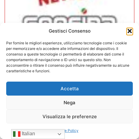
Gestisci Consenso
Per fornire le migliori esperienze, utilizziamo tecnologie come i cookie
per memorizzare e/o accedere alle informazioni del dispositivo. Il
consenso a queste tecnologie ci permetterà di elaborare dati come il
comportamento di navigazione o ID unici su questo sito. Non
In CONFIDA l’ingresso di 4 nuovi
acconsentire o ritirare il consenso può influire negativamente su alcune
caratteristiche e funzioni.
associati
22/07/2026
Accetta
Nega
Visualizza le preferenze
Cookie Policy
Italian