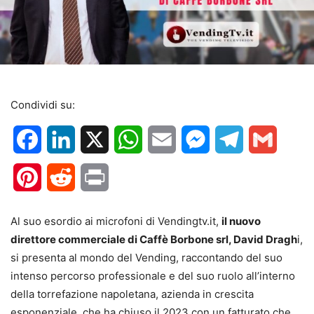
Condividi su:
Facebook
LinkedIn
X
WhatsApp
Email
Messenger
Telegram
Gmail
Pinterest
Reddit
Print
Al suo esordio ai microfoni di Vendingtv.it,
il nuovo
direttore commerciale di Caffè Borbone srl, David Dragh
i,
si presenta al mondo del Vending, raccontando del suo
intenso percorso professionale e del suo ruolo all’interno
della torrefazione napoletana, azienda in crescita
esponenziale, che ha chiuso il 2023 con un fatturato che