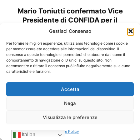
Mario Toniutti confermato Vice
Presidente di CONFIDA per il
quadriennio 2026-2030
Gestisci Consenso
15/07/2026
Per fornire le migliori esperienze, utilizziamo tecnologie come i cookie
per memorizzare e/o accedere alle informazioni del dispositivo. Il
consenso a queste tecnologie ci permetterà di elaborare dati come il
comportamento di navigazione o ID unici su questo sito. Non
acconsentire o ritirare il consenso può influire negativamente su alcune
caratteristiche e funzioni.
Accetta
Nega
Visualizza le preferenze
Cookie Policy
Italian