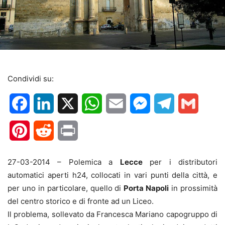
Condividi su:
Facebook
LinkedIn
X
WhatsApp
Email
Messenger
Telegram
Gmail
Pinterest
Reddit
Print
27-03-2014 – Polemica a
Lecce
per i distributori
automatici aperti h24, collocati in vari punti della città, e
per uno in particolare, quello di
Porta Napoli
in prossimità
del centro storico e di fronte ad un Liceo.
Il problema, sollevato da Francesca Mariano capogruppo di