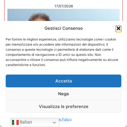
17/07/2026
Gestisci Consenso
Per fornire le migliori esperienze, utilizziamo tecnologie come i cookie
per memorizzare e/o accedere alle informazioni del dispositivo. Il
consenso a queste tecnologie ci permetterà di elaborare dati come il
comportamento di navigazione o ID unici su questo sito. Non
acconsentire o ritirare il consenso può influire negativamente su alcune
caratteristiche e funzioni.
Accetta
Nega
Mario Toniutti confermato Vice
Presidente di CONFIDA per il
Visualizza le preferenze
quadriennio 2026-2030
Cookie Policy
Italian