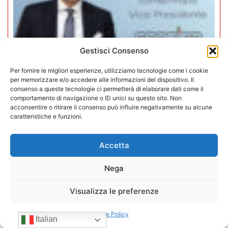
Gestisci Consenso
Per fornire le migliori esperienze, utilizziamo tecnologie come i cookie
per memorizzare e/o accedere alle informazioni del dispositivo. Il
consenso a queste tecnologie ci permetterà di elaborare dati come il
comportamento di navigazione o ID unici su questo sito. Non
Mario Toniutti confermato Vice
acconsentire o ritirare il consenso può influire negativamente su alcune
caratteristiche e funzioni.
Presidente di CONFIDA per il
quadriennio 2026-2030
Accetta
15/07/2026
Nega
Visualizza le preferenze
Cookie Policy
Italian