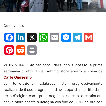
Condividi su:
Facebook
LinkedIn
X
WhatsApp
Email
Messenger
Telegram
Gmail
Pinterest
Reddit
Print
21-02-2014
– Sta per concludersi con successo la prima
settimana di attività del settimo store aperto a Roma da
Caffè
Guglielmo
.
La torrefazione calabrese sta progressivamente
realizzando il suo programma di sviluppo che, partito dalla
terra d’origine con i primi negozi a marchio, è continuato
con lo store aperto a
Bologna
alla fine del 2012 ed ora con