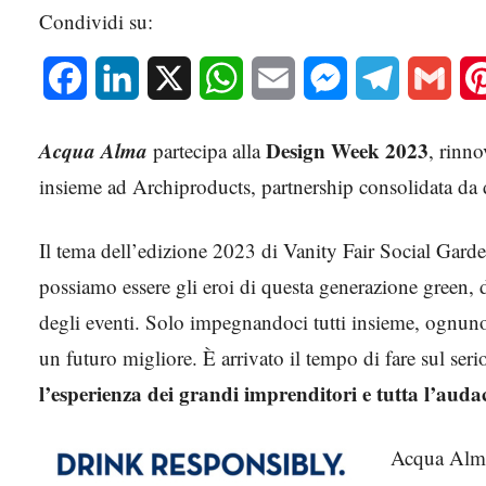
Condividi su:
Facebook
LinkedIn
X
WhatsApp
Email
Messenger
Telegram
Gmai
Acqua Alma
Design Week 2023
partecipa alla
, rinn
insieme ad Archiproducts, partnership consolidata da d
Il tema dell’edizione 2023 di Vanity Fair Social Gard
possiamo essere gli eroi di questa generazione green, 
degli eventi. Solo impegnandoci tutti insieme, ognuno
un futuro migliore. È arrivato il tempo di fare sul seri
l’esperienza dei grandi imprenditori e tutta l’audaci
Acqua Alma 