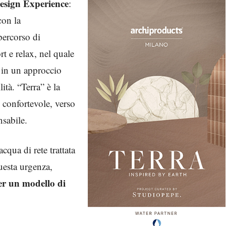
esign Experience
:
con la
percorso di
t e relax, nel quale
i, in un approccio
ità. “Terra” è la
 confortevole, verso
nsabile.
acqua di rete trattata
uesta urgenza,
er un modello di