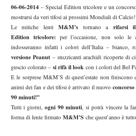
06-06-2014
– Special Edition tricolore e un concor
mostrarsi da veri tifosi ai prossimi Mondiali di Calcio!
M&M’s
rifarsi 
Le mitiche lenti
tornano a
Edition tricolore:
per l’occasione,
non solo le a
indosseranno infatti i colori dell’Italia – bianc
versione Peanut
– stuzzicanti arachidi ricoperte di c
si rifà il look
guscio colorato –
con i colori del Bel P
E le sorprese M&M’S
di quest’estate
non finiscono q
concorso
animi dei fan e dei tifosi è arrivato il nuovo
90 minuti!”
ogni 90 minuti
Tutti i giorni,
, si
potrà
vincere la fa
M&M’S
forma di lente firmato
che quest’anno è tutt