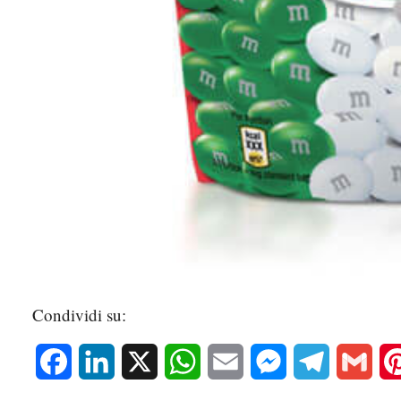
Condividi su:
Facebook
LinkedIn
X
WhatsApp
Email
Messenger
Telegram
Gmai