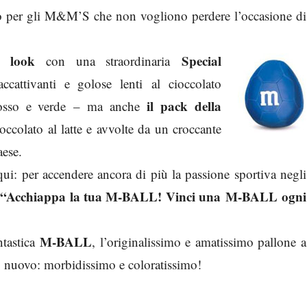
so per gli M&M’S che non vogliono perdere l’occasione di
il look
Special
con una straor
dinaria
ccattivanti e golose lenti al cioccolato
il pack della
o, rosso e verde – ma anche
ioccolato al latte e avvolte da un croccante
aese.
ui: per accendere ancora di più la passione sportiva negli
 “Acchiappa la tua M-BALL! Vinci una M-BALL ogni
M-BALL
ntastica
, l’originalissimo e amatissimo pallone a
o nuovo: morbidissimo e coloratissimo!