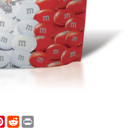
l
Pinterest
Reddit
Print