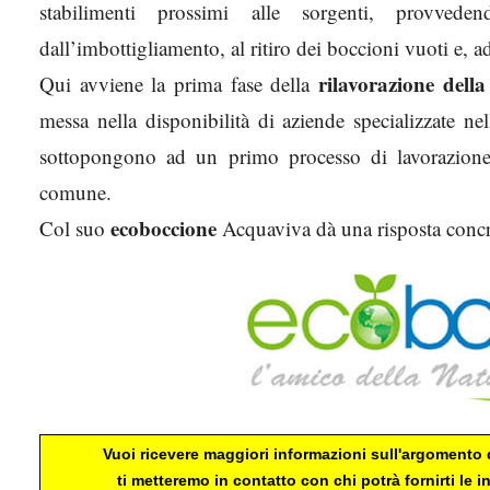
stabilimenti prossimi alle sorgenti, provved
dall’imbottigliamento, al ritiro dei boccioni vuoti e, 
rilavorazione della
Qui avviene la prima fase della
messa nella disponibilità di aziende specializzate nell
sottopongono ad un primo processo di lavorazione p
comune.
ecoboccione
Col suo
Acquaviva dà una risposta concret
Vuoi ricevere maggiori informazioni sull'argomento d
ti metteremo in contatto con chi potrà fornirti le