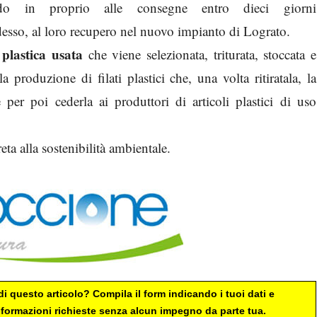
endo in proprio alle consegne entro dieci giorni
adesso, al loro recupero nel nuovo impianto di Lograto.
 plastica usata
che viene selezionata, triturata, stoccata e
a produzione di filati plastici che, una volta ritiratala, la
er poi cederla ai produttori di articoli plastici di uso
a alla sostenibilità ambientale.
i questo articolo? Compila il form indicando i tuoi dati e
 informazioni richieste senza alcun impegno da parte tua.