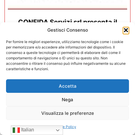
CONFIDA Servizi srl presenta il
nuovo Consiglio di Amministrazione
Gestisci Consenso
Per fornire le migliori esperienze, utilizziamo tecnologie come i cookie
17/07/2026
per memorizzare e/o accedere alle informazioni del dispositivo. Il
consenso a queste tecnologie ci permetterà di elaborare dati come il
comportamento di navigazione o ID unici su questo sito. Non
acconsentire o ritirare il consenso può influire negativamente su alcune
caratteristiche e funzioni.
Accetta
Nega
Visualizza le preferenze
Cookie Policy
Italian