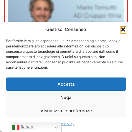
Gestisci Consenso
Per fornire le migliori esperienze, utilizziamo tecnologie come i cookie
per memorizzare e/o accedere alle informazioni del dispositivo. Il
consenso a queste tecnologie ci permetterà di elaborare dati come il
comportamento di navigazione o ID unici su questo sito. Non
acconsentire o ritirare il consenso può influire negativamente su alcune
caratteristiche e funzioni.
Mario Toniutti confermato Vice
Accetta
Presidente di CONFIDA per il
Nega
quadriennio 2026-2030
Visualizza le preferenze
15/07/2026
Cookie Policy
Italian