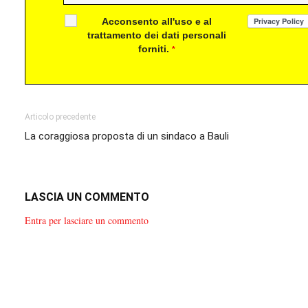
Acconsento all'uso e al
trattamento dei dati personali
forniti.
*
Articolo precedente
La coraggiosa proposta di un sindaco a Bauli
LASCIA UN COMMENTO
Entra per lasciare un commento