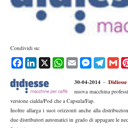
Condividi su:
Facebook
LinkedIn
X
WhatsApp
Email
Messenger
Telegram
Gmai
30-04-2014
Didiesse
–
nuova macchina professio
versione cialda/Pod che a Capsula/Fap.
Inoltre allarga i suoi orizzonti anche alla distribuz
due distributori automatici in grado di appagare le neces