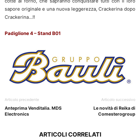
cotte al forno, che sapranno conquistare tutti con il loro
sapore originale e una nuova leggerezza, Crackerina dopo
Crackerina…!!
Padiglione 4 – Stand B01
Articolo precedente
Articolo successivo
Anteprima Venditalia. MDS
Le novità di Reika di
Electronics
Comesterogroup
ARTICOLI CORRELATI