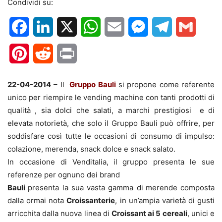
Condividi su:
Facebook
LinkedIn
X
WhatsApp
Email
Messenger
Telegram
Gmail
Pinterest
Reddit
Print
22-04-2014
– Il
Gruppo Bauli
si propone come referente
unico per riempire le vending machine con tanti prodotti di
qualità , sia dolci che salati, a marchi prestigiosi e di
elevata notorietà, che solo il Gruppo Bauli può offrire, per
soddisfare così tutte le occasioni di consumo di impulso:
colazione, merenda, snack dolce e snack salato.
In occasione di Venditalia,
il gruppo presenta le sue
referenze per ognuno dei brand
Bauli
presenta la sua vasta gamma di
merende composta
dalla ormai nota
Croissanterie
, in un’ampia varietà di gusti
arricchita dalla nuova linea di
Croissant ai 5 cereali
, unici e