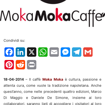
Condividi su:
Facebook
LinkedIn
X
WhatsApp
Email
Messenger
Telegram
Gmail
Pinterest
Reddit
Print
18-04-2014
– Il caffè
Moka Moka
è cultura, passione e
attenta cura, come vuole la tradizione napoletana. Anche
quest’anno, come nelle precedenti quattro edizioni, Marco
Di Maggio e Daniele De Simone, insieme ai loro
collaboratori, saranno lieti di accogliere i visitatori al loro