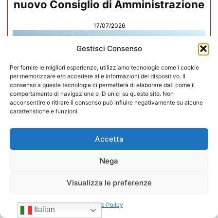
nuovo Consiglio di Amministrazione
17/07/2026
Gestisci Consenso
Per fornire le migliori esperienze, utilizziamo tecnologie come i cookie
per memorizzare e/o accedere alle informazioni del dispositivo. Il
consenso a queste tecnologie ci permetterà di elaborare dati come il
comportamento di navigazione o ID unici su questo sito. Non
acconsentire o ritirare il consenso può influire negativamente su alcune
caratteristiche e funzioni.
Accetta
Nega
Visualizza le preferenze
Mario Toniutti confermato Vice
Presidente di CONFIDA per il
Cookie Policy
Italian
quadriennio 2026-2030