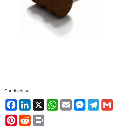
Condividi su:
Facebook
LinkedIn
X
WhatsApp
Email
Messenger
Telegram
Gmail
Pinterest
Reddit
Print