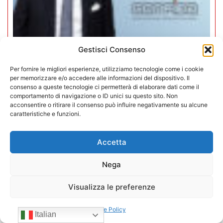
Gestisci Consenso
Per fornire le migliori esperienze, utilizziamo tecnologie come i cookie
Mario Toniutti confermato Vice
per memorizzare e/o accedere alle informazioni del dispositivo. Il
Presidente di CONFIDA per il
consenso a queste tecnologie ci permetterà di elaborare dati come il
comportamento di navigazione o ID unici su questo sito. Non
quadriennio 2026-2030
acconsentire o ritirare il consenso può influire negativamente su alcune
caratteristiche e funzioni.
15/07/2026
Accetta
Nega
Visualizza le preferenze
Cookie Policy
Italian