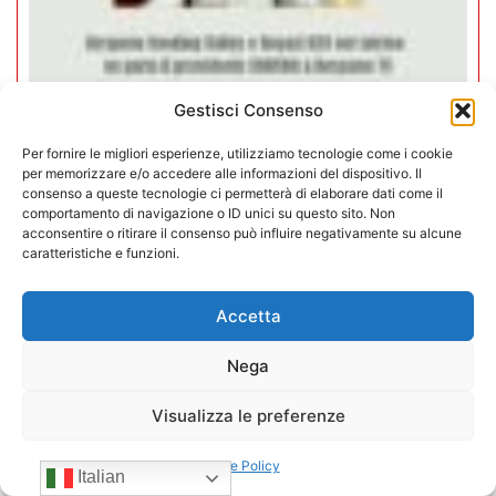
Gestisci Consenso
Per fornire le migliori esperienze, utilizziamo tecnologie come i cookie
Negozi H24 nel mirino. Trapletti a
per memorizzare e/o accedere alle informazioni del dispositivo. Il
consenso a queste tecnologie ci permetterà di elaborare dati come il
Bergamo TV: “I gestori H24 non
comportamento di navigazione o ID unici su questo sito. Non
sono il problema”
acconsentire o ritirare il consenso può influire negativamente su alcune
caratteristiche e funzioni.
09/07/2026
Accetta
Nega
Visualizza le preferenze
Cookie Policy
Italian