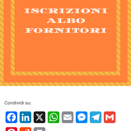
Condividi su:
Facebook
LinkedIn
X
WhatsApp
Email
Messenger
Telegram
Gmail