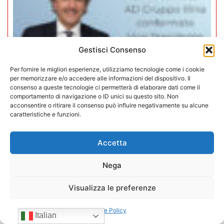
Gestisci Consenso
Per fornire le migliori esperienze, utilizziamo tecnologie come i cookie
per memorizzare e/o accedere alle informazioni del dispositivo. Il
consenso a queste tecnologie ci permetterà di elaborare dati come il
comportamento di navigazione o ID unici su questo sito. Non
acconsentire o ritirare il consenso può influire negativamente su alcune
caratteristiche e funzioni.
Mario Toniutti confermato Vice
Presidente di CONFIDA per il
Accetta
quadriennio 2026-2030
Nega
15/07/2026
Visualizza le preferenze
Cookie Policy
Italian