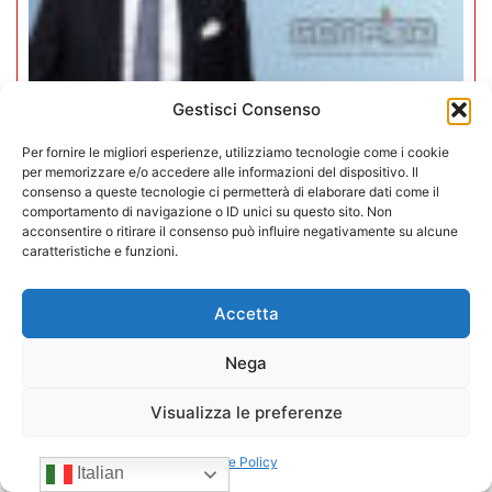
Gestisci Consenso
Per fornire le migliori esperienze, utilizziamo tecnologie come i cookie
Mario Toniutti confermato Vice
per memorizzare e/o accedere alle informazioni del dispositivo. Il
consenso a queste tecnologie ci permetterà di elaborare dati come il
Presidente di CONFIDA per il
comportamento di navigazione o ID unici su questo sito. Non
acconsentire o ritirare il consenso può influire negativamente su alcune
quadriennio 2026-2030
caratteristiche e funzioni.
15/07/2026
Accetta
Nega
Visualizza le preferenze
Cookie Policy
Italian