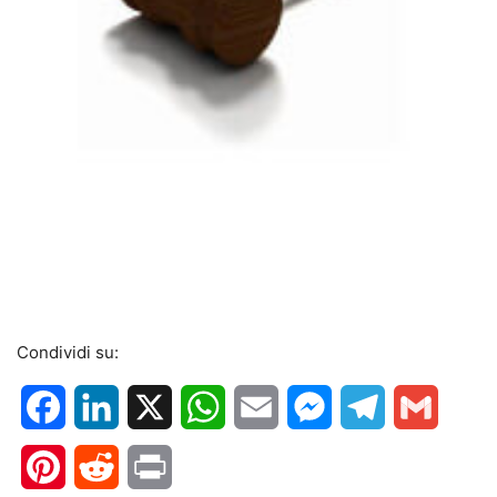
Condividi su:
Facebook
LinkedIn
X
WhatsApp
Email
Messenger
Telegram
Gmail
Pinterest
Reddit
Print