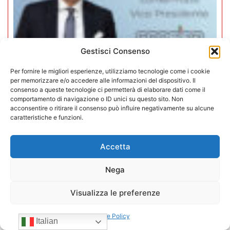
Gestisci Consenso
Per fornire le migliori esperienze, utilizziamo tecnologie come i cookie
per memorizzare e/o accedere alle informazioni del dispositivo. Il
consenso a queste tecnologie ci permetterà di elaborare dati come il
comportamento di navigazione o ID unici su questo sito. Non
Mario Toniutti confermato Vice
acconsentire o ritirare il consenso può influire negativamente su alcune
Presidente di CONFIDA per il
caratteristiche e funzioni.
quadriennio 2026-2030
Accetta
15/07/2026
Nega
Visualizza le preferenze
Cookie Policy
Italian