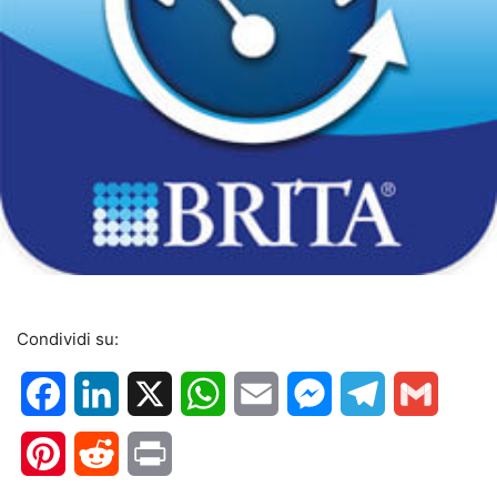
Condividi su:
Facebook
LinkedIn
X
WhatsApp
Email
Messenger
Telegram
Gmail
Pinterest
Reddit
Print