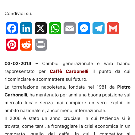
Condividi su:
Facebook
LinkedIn
X
WhatsApp
Email
Messenger
Telegram
Gmail
Pinterest
Reddit
Print
03-02-2014
– Cambio generazionale e web hanno
rappresentato per
Caffè Carbonelli
il punto da cui
ricominciare e scommettere sul futuro.
La torrefazione napoletana, fondata nel 1981 da
Pietro
Carbonelli
, ha mantenuto per anni una buona posizione sul
mercato locale senza mai compiere un vero exploit in
ambito nazionale e, ancor meno, internazionale.
Il 2006 è stato un anno cruciale, in cui l’Azienda si è
trovata, come tanti, a fronteggiare la crisi economica in un
comparto, quello del caffè, in cui i competitor si