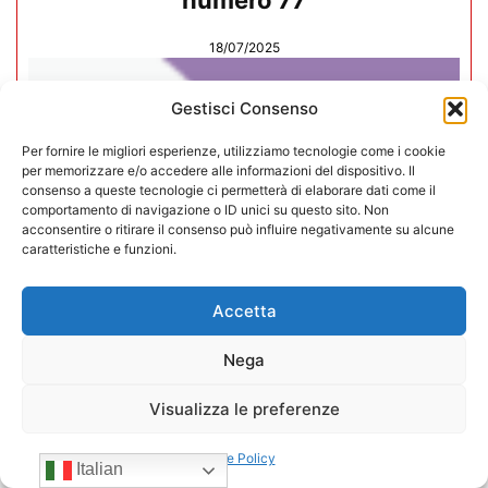
numero 77
18/07/2025
Gestisci Consenso
Per fornire le migliori esperienze, utilizziamo tecnologie come i cookie
per memorizzare e/o accedere alle informazioni del dispositivo. Il
consenso a queste tecnologie ci permetterà di elaborare dati come il
comportamento di navigazione o ID unici su questo sito. Non
acconsentire o ritirare il consenso può influire negativamente su alcune
caratteristiche e funzioni.
Accetta
Nega
Rivista Vending News – Leggi il
Visualizza le preferenze
numero 76
Cookie Policy
Italian
18/06/2025