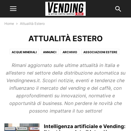
Home
Attualità Estero
ATTUALITÀ ESTERO
ACQUE MINERALI
ANNUNCI
ARCHIVIO
ASSOCIAZIONI ESTERE
ATTREZZATURE E SISTEMI ANTINFORTUNISTICA
Rimani aggiornato sulle ultime attualità in Italia e
ATTREZZATURE PER LA PULIZIA
ATTUALITÀ ESTERO
ATTUALITÀ ITALIA
all’estero nel settore della distribuzione automatica su
CAFFÈ
CENTRI ASSISTENZA
CHI SIAMO
COMPONENTI E RICAMBI
Vendingnews.it. Scopri notizie, eventi e tendenze che
CONFIDA
CONOSCI IL VENDING?
CONTATTI
DATI DI SETTORE
influenzano il mercato del vending e del caffè, con
DEPURAZIONE E FILTRAZIONE DELL'ACQUA
DISTRIBUTORI AUTOMATICI
approfondimenti su innovazioni, normative e
EVA
FORUM
HORECA
HORECATV
HOST 2019
HOST 2021
opportunità di business. Non perdere le novità che
I NOSTRI SERVIZI
I NOSTRI SITI
IGIENE E HACCP
IL VENDING
possono impattare il tuo settore!
INDAGINI E RICERCHE
ITALIA
L'ESPERTO RISPONDE
LINK SUGGERITI
MACCHINE CAMBIAMONETE
MACCHINE CONTAMONETE
Intelligenza artificiale e Vending:
MACCHINE OCS
MEDIA GALLERY
MONOUSO
NEGOZI AUTOMATICI