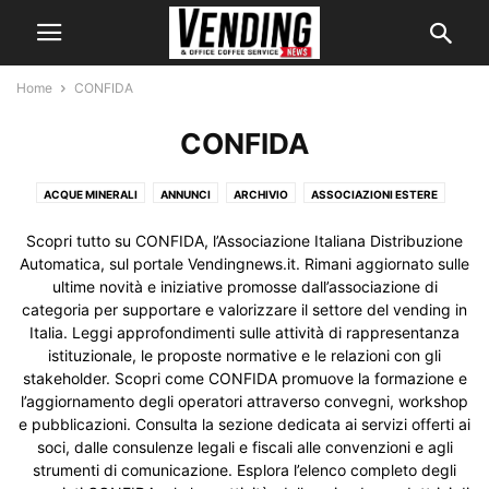
Home
CONFIDA
CONFIDA
ACQUE MINERALI
ANNUNCI
ARCHIVIO
ASSOCIAZIONI ESTERE
ATTREZZATURE E SISTEMI ANTINFORTUNISTICA
Scopri tutto su CONFIDA, l’Associazione Italiana Distribuzione
ATTREZZATURE PER LA PULIZIA
ATTUALITÀ ESTERO
ATTUALITÀ ITALIA
Automatica, sul portale Vendingnews.it. Rimani aggiornato sulle
CAFFÈ
CENTRI ASSISTENZA
CHI SIAMO
COMPONENTI E RICAMBI
ultime novità e iniziative promosse dall’associazione di
categoria per supportare e valorizzare il settore del vending in
CONFIDA
CONOSCI IL VENDING?
CONTATTI
DATI DI SETTORE
Italia. Leggi approfondimenti sulle attività di rappresentanza
DEPURAZIONE E FILTRAZIONE DELL'ACQUA
DISTRIBUTORI AUTOMATICI
istituzionale, le proposte normative e le relazioni con gli
EVA
FORUM
HORECA
HORECATV
HOST 2019
HOST 2021
stakeholder. Scopri come CONFIDA promuove la formazione e
I NOSTRI SERVIZI
I NOSTRI SITI
IGIENE E HACCP
IL VENDING
l’aggiornamento degli operatori attraverso convegni, workshop
e pubblicazioni. Consulta la sezione dedicata ai servizi offerti ai
INDAGINI E RICERCHE
ITALIA
L'ESPERTO RISPONDE
LINK SUGGERITI
soci, dalle consulenze legali e fiscali alle convenzioni e agli
MACCHINE CAMBIAMONETE
MACCHINE CONTAMONETE
strumenti di comunicazione. Esplora l’elenco completo degli
MACCHINE OCS
MEDIA GALLERY
MONOUSO
NEGOZI AUTOMATICI