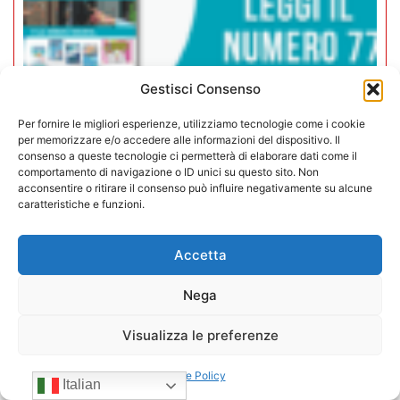
Gestisci Consenso
Per fornire le migliori esperienze, utilizziamo tecnologie come i cookie
per memorizzare e/o accedere alle informazioni del dispositivo. Il
Rivista Vending News – Leggi il
consenso a queste tecnologie ci permetterà di elaborare dati come il
numero 77
comportamento di navigazione o ID unici su questo sito. Non
acconsentire o ritirare il consenso può influire negativamente su alcune
caratteristiche e funzioni.
18/07/2025
Accetta
Nega
Visualizza le preferenze
Cookie Policy
Italian