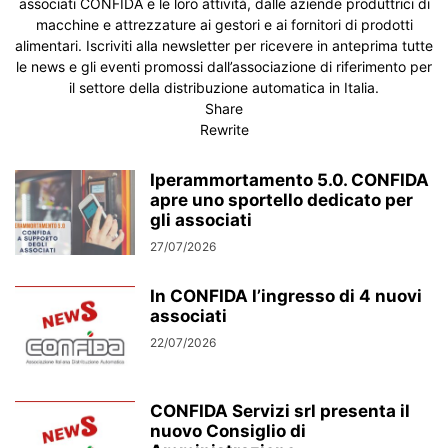
associati CONFIDA e le loro attività, dalle aziende produttrici di
NEL MONDO
NORME E LEGGI
NORME E LEGGI
NOTIZIE DAL MONDO
macchine e attrezzature ai gestori e ai fornitori di prodotti
PIANETA OCS
PREMIUM
PRODUTTORI E RIVENDITORI
alimentari. Iscriviti alla newsletter per ricevere in anteprima tutte
le news e gli eventi promossi dall’associazione di riferimento per
PRODUZIONE E ALLESTIMENTO STRUTTURE
il settore della distribuzione automatica in Italia.
PRODUZIONE SNACK DOLCI E SALATI
PROMO
RICAMBI E ASSISTENZA
Share
RIVENDITE
RIVISTA VENDING NEWS
SACCHI NU MONOUSO
Rewrite
SALUTE & AMBIENTE
SCHEDE ELETTRONICHE
SENZA CATEGORIA
SHOP 24
SIGEP 2025
SISTEMI CONTROLLO REMOTO
Iperammortamento 5.0. CONFIDA
apre uno sportello dedicato per
SISTEMI DI DECONTO
SISTEMI DI PAGAMENTO
SITI AMICI
gli associati
SOCIETÀ DI GESTIONE
SOCIETÀ DI SERVIZI
27/07/2026
SOCIETÀ DI SVILUPPO E MARKETING
SOFTWARE
SOFTWARE DI GESTIONE
SOLUBILI E ZUCCHERO
SPECIALE IVA 10%
In CONFIDA l’ingresso di 4 nuovi
TECNOLOGIA
TORREFAZIONI
TRANSPALLET E MULETTI
associati
TUTTI GLI ARTICOLI
TUTTI I NUMERI
VENDING DIRECTORY
22/07/2026
VENDINGMARKET.IT
VENDINGTV
VENDINGTV IN FIERA
VENDITALIA 2014
VIDEO
VISTI A VENDITALIA 2014
VISTI A VENDITALIA 2015
VISTI A VENDITALIA 2016
CONFIDA Servizi srl presenta il
nuovo Consiglio di