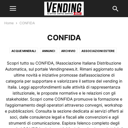
Home
CONFIDA
CONFIDA
ACQUE MINERALI
ANNUNCI
ARCHIVIO
ASSOCIAZIONI ESTERE
ATTREZZATURE E SISTEMI ANTINFORTUNISTICA
Scopri tutto su CONFIDA, l’Associazione Italiana Distribuzione
ATTREZZATURE PER LA PULIZIA
ATTUALITÀ ESTERO
ATTUALITÀ ITALIA
Automatica, sul portale Vendingnews.it. Rimani aggiornato sulle
CAFFÈ
CENTRI ASSISTENZA
CHI SIAMO
COMPONENTI E RICAMBI
ultime novità e iniziative promosse dall’associazione di
categoria per supportare e valorizzare il settore del vending in
CONFIDA
CONOSCI IL VENDING?
CONTATTI
DATI DI SETTORE
Italia. Leggi approfondimenti sulle attività di rappresentanza
DEPURAZIONE E FILTRAZIONE DELL'ACQUA
DISTRIBUTORI AUTOMATICI
istituzionale, le proposte normative e le relazioni con gli
EVA
FORUM
HORECA
HORECATV
HOST 2019
HOST 2021
stakeholder. Scopri come CONFIDA promuove la formazione e
I NOSTRI SERVIZI
I NOSTRI SITI
IGIENE E HACCP
IL VENDING
l’aggiornamento degli operatori attraverso convegni, workshop
e pubblicazioni. Consulta la sezione dedicata ai servizi offerti ai
INDAGINI E RICERCHE
ITALIA
L'ESPERTO RISPONDE
LINK SUGGERITI
soci, dalle consulenze legali e fiscali alle convenzioni e agli
MACCHINE CAMBIAMONETE
MACCHINE CONTAMONETE
strumenti di comunicazione. Esplora l’elenco completo degli
MACCHINE OCS
MEDIA GALLERY
MONOUSO
NEGOZI AUTOMATICI