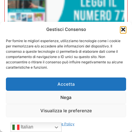
Gestisci Consenso
Per fornire le migliori esperienze, utilizziamo tecnologie come i cookie
per memorizzare e/o accedere alle informazioni del dispositivo. Il
Rivista Vending News – Leggi il
consenso a queste tecnologie ci permetterà di elaborare dati come il
numero 77
comportamento di navigazione o ID unici su questo sito. Non
acconsentire o ritirare il consenso può influire negativamente su alcune
caratteristiche e funzioni.
18/07/2025
Accetta
Nega
Visualizza le preferenze
Cookie Policy
Italian