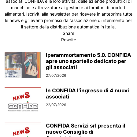
associati CONFIDA e le loro attività, dalle aziende produttrici di
NEL MONDO
NORME E LEGGI
NORME E LEGGI
NOTIZIE DAL MONDO
macchine e attrezzature ai gestori e ai fornitori di prodotti
PIANETA OCS
PREMIUM
PRODUTTORI E RIVENDITORI
alimentari. Iscriviti alla newsletter per ricevere in anteprima tutte
le news e gli eventi promossi dall’associazione di riferimento per
PRODUZIONE E ALLESTIMENTO STRUTTURE
il settore della distribuzione automatica in Italia.
PRODUZIONE SNACK DOLCI E SALATI
PROMO
RICAMBI E ASSISTENZA
Share
RIVENDITE
RIVISTA VENDING NEWS
SACCHI NU MONOUSO
Rewrite
SALUTE & AMBIENTE
SCHEDE ELETTRONICHE
SENZA CATEGORIA
SHOP 24
SIGEP 2025
SISTEMI CONTROLLO REMOTO
Iperammortamento 5.0. CONFIDA
apre uno sportello dedicato per
SISTEMI DI DECONTO
SISTEMI DI PAGAMENTO
SITI AMICI
gli associati
SOCIETÀ DI GESTIONE
SOCIETÀ DI SERVIZI
27/07/2026
SOCIETÀ DI SVILUPPO E MARKETING
SOFTWARE
SOFTWARE DI GESTIONE
SOLUBILI E ZUCCHERO
SPECIALE IVA 10%
In CONFIDA l’ingresso di 4 nuovi
TECNOLOGIA
TORREFAZIONI
TRANSPALLET E MULETTI
associati
TUTTI GLI ARTICOLI
TUTTI I NUMERI
VENDING DIRECTORY
22/07/2026
VENDINGMARKET.IT
VENDINGTV
VENDINGTV IN FIERA
VENDITALIA 2014
VIDEO
VISTI A VENDITALIA 2014
VISTI A VENDITALIA 2015
VISTI A VENDITALIA 2016
CONFIDA Servizi srl presenta il
nuovo Consiglio di