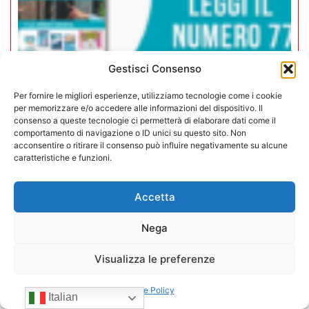
Gestisci Consenso
Per fornire le migliori esperienze, utilizziamo tecnologie come i cookie
per memorizzare e/o accedere alle informazioni del dispositivo. Il
Rivista Vending News – Leggi il
consenso a queste tecnologie ci permetterà di elaborare dati come il
numero 77
comportamento di navigazione o ID unici su questo sito. Non
acconsentire o ritirare il consenso può influire negativamente su alcune
caratteristiche e funzioni.
18/07/2025
Accetta
Nega
Visualizza le preferenze
Cookie Policy
Italian