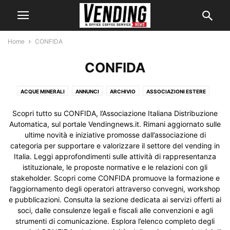
Home
CONFIDA
CONFIDA
ACQUE MINERALI
ANNUNCI
ARCHIVIO
ASSOCIAZIONI ESTERE
ATTREZZATURE E SISTEMI ANTINFORTUNISTICA
Scopri tutto su CONFIDA, l’Associazione Italiana Distribuzione
ATTREZZATURE PER LA PULIZIA
ATTUALITÀ ESTERO
ATTUALITÀ ITALIA
Automatica, sul portale Vendingnews.it. Rimani aggiornato sulle
CAFFÈ
CENTRI ASSISTENZA
CHI SIAMO
COMPONENTI E RICAMBI
ultime novità e iniziative promosse dall’associazione di
categoria per supportare e valorizzare il settore del vending in
CONFIDA
CONOSCI IL VENDING?
CONTATTI
DATI DI SETTORE
Italia. Leggi approfondimenti sulle attività di rappresentanza
DEPURAZIONE E FILTRAZIONE DELL'ACQUA
DISTRIBUTORI AUTOMATICI
istituzionale, le proposte normative e le relazioni con gli
EVA
FORUM
HORECA
HORECATV
HOST 2019
HOST 2021
stakeholder. Scopri come CONFIDA promuove la formazione e
I NOSTRI SERVIZI
I NOSTRI SITI
IGIENE E HACCP
IL VENDING
l’aggiornamento degli operatori attraverso convegni, workshop
e pubblicazioni. Consulta la sezione dedicata ai servizi offerti ai
INDAGINI E RICERCHE
ITALIA
L'ESPERTO RISPONDE
LINK SUGGERITI
soci, dalle consulenze legali e fiscali alle convenzioni e agli
MACCHINE CAMBIAMONETE
MACCHINE CONTAMONETE
strumenti di comunicazione. Esplora l’elenco completo degli
MACCHINE OCS
MEDIA GALLERY
MONOUSO
NEGOZI AUTOMATICI