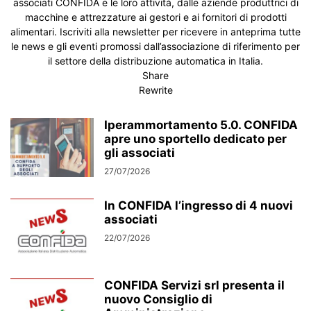
associati CONFIDA e le loro attività, dalle aziende produttrici di
NEL MONDO
NORME E LEGGI
NORME E LEGGI
NOTIZIE DAL MONDO
macchine e attrezzature ai gestori e ai fornitori di prodotti
PIANETA OCS
PREMIUM
PRODUTTORI E RIVENDITORI
alimentari. Iscriviti alla newsletter per ricevere in anteprima tutte
le news e gli eventi promossi dall’associazione di riferimento per
PRODUZIONE E ALLESTIMENTO STRUTTURE
il settore della distribuzione automatica in Italia.
PRODUZIONE SNACK DOLCI E SALATI
PROMO
RICAMBI E ASSISTENZA
Share
RIVENDITE
RIVISTA VENDING NEWS
SACCHI NU MONOUSO
Rewrite
SALUTE & AMBIENTE
SCHEDE ELETTRONICHE
SENZA CATEGORIA
SHOP 24
SIGEP 2025
SISTEMI CONTROLLO REMOTO
Iperammortamento 5.0. CONFIDA
apre uno sportello dedicato per
SISTEMI DI DECONTO
SISTEMI DI PAGAMENTO
SITI AMICI
gli associati
SOCIETÀ DI GESTIONE
SOCIETÀ DI SERVIZI
27/07/2026
SOCIETÀ DI SVILUPPO E MARKETING
SOFTWARE
SOFTWARE DI GESTIONE
SOLUBILI E ZUCCHERO
SPECIALE IVA 10%
In CONFIDA l’ingresso di 4 nuovi
TECNOLOGIA
TORREFAZIONI
TRANSPALLET E MULETTI
associati
TUTTI GLI ARTICOLI
TUTTI I NUMERI
VENDING DIRECTORY
22/07/2026
VENDINGMARKET.IT
VENDINGTV
VENDINGTV IN FIERA
VENDITALIA 2014
VIDEO
VISTI A VENDITALIA 2014
VISTI A VENDITALIA 2015
VISTI A VENDITALIA 2016
CONFIDA Servizi srl presenta il
nuovo Consiglio di