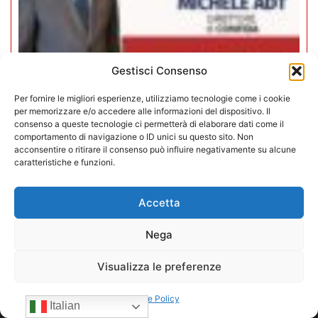
Gestisci Consenso
Per fornire le migliori esperienze, utilizziamo tecnologie come i cookie
per memorizzare e/o accedere alle informazioni del dispositivo. Il
Assemblea Generale CONFIDA:
consenso a queste tecnologie ci permetterà di elaborare dati come il
comportamento di navigazione o ID unici su questo sito. Non
VendingTV intervista il direttore
acconsentire o ritirare il consenso può influire negativamente su alcune
Michele Adt
caratteristiche e funzioni.
19/06/2026
Accetta
Carica altri
Nega
Visualizza le preferenze
Cookie Policy
Italian