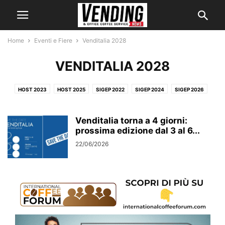
Home
Eventi e Fiere
Venditalia 2028
VENDITALIA 2028
HOST 2023
HOST 2025
SIGEP 2022
SIGEP 2024
SIGEP 2026
VENDITALIA 2018
VENDITALIA 2022
VENDITALIA 2024
VENDITALIA 2026
VENDITALIA 2028
Venditalia torna a 4 giorni:
prossima edizione dal 3 al 6...
22/06/2026