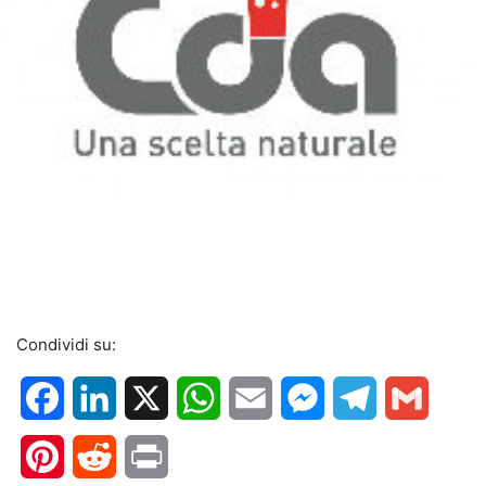
Condividi su:
Facebook
LinkedIn
X
WhatsApp
Email
Messenger
Telegram
Gmail
Pinterest
Reddit
Print