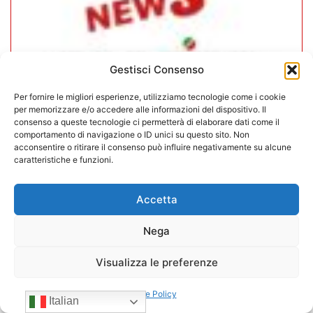
Gestisci Consenso
Per fornire le migliori esperienze, utilizziamo tecnologie come i cookie
per memorizzare e/o accedere alle informazioni del dispositivo. Il
consenso a queste tecnologie ci permetterà di elaborare dati come il
comportamento di navigazione o ID unici su questo sito. Non
acconsentire o ritirare il consenso può influire negativamente su alcune
In CONFIDA l’ingresso di 4 nuovi
caratteristiche e funzioni.
associati
Accetta
22/07/2026
Nega
Visualizza le preferenze
Cookie Policy
Italian