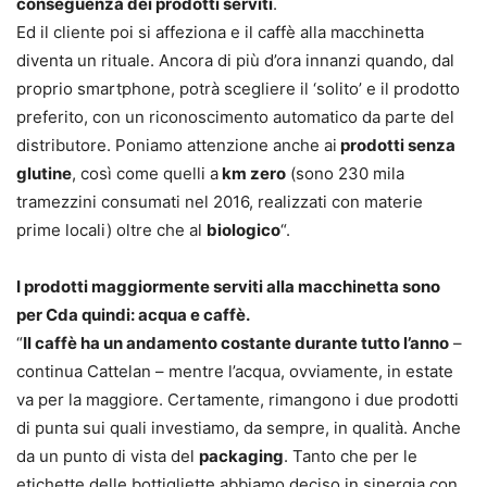
conseguenza dei prodotti serviti
.
Ed il cliente poi si affeziona e il caffè alla macchinetta
diventa un rituale. Ancora di più d’ora innanzi quando, dal
proprio smartphone, potrà scegliere il ‘solito’ e il prodotto
preferito, con un riconoscimento automatico da parte del
distributore. Poniamo attenzione anche ai
prodotti senza
glutine
, così come quelli a
km zero
(sono 230 mila
tramezzini consumati nel 2016, realizzati con materie
prime locali) oltre che al
biologico
“.
I prodotti maggiormente serviti alla macchinetta sono
per Cda quindi: acqua e caffè.
“
Il caffè ha un andamento costante durante tutto l’anno
–
continua Cattelan – mentre l’acqua, ovviamente, in estate
va per la maggiore. Certamente, rimangono i due prodotti
di punta sui quali investiamo, da sempre, in qualità. Anche
da un punto di vista del
packaging
. Tanto che per le
etichette delle bottigliette abbiamo deciso in sinergia con