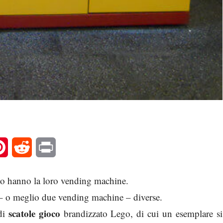
l
Pinterest
Reddit
Print
ndo hanno la loro vending machine.
 – o meglio due vending machine – diverse.
scatole gioco
di
brandizzato Lego, di cui un esemplare si