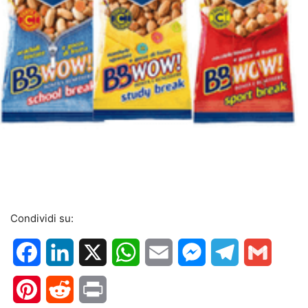
Condividi su:
Facebook
LinkedIn
X
WhatsApp
Email
Messenger
Telegram
Gmail
Pinterest
Reddit
Print