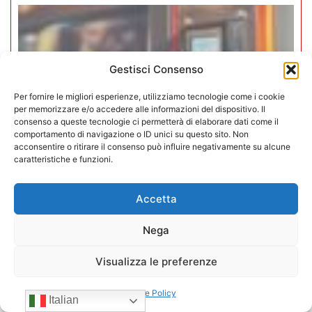
Gestisci Consenso
Per fornire le migliori esperienze, utilizziamo tecnologie come i cookie
per memorizzare e/o accedere alle informazioni del dispositivo. Il
consenso a queste tecnologie ci permetterà di elaborare dati come il
comportamento di navigazione o ID unici su questo sito. Non
acconsentire o ritirare il consenso può influire negativamente su alcune
caratteristiche e funzioni.
Accetta
Iperammortamento 5.0. CONFIDA
Nega
apre uno sportello dedicato per gli
Visualizza le preferenze
associati
Cookie Policy
27/07/2026
Italian