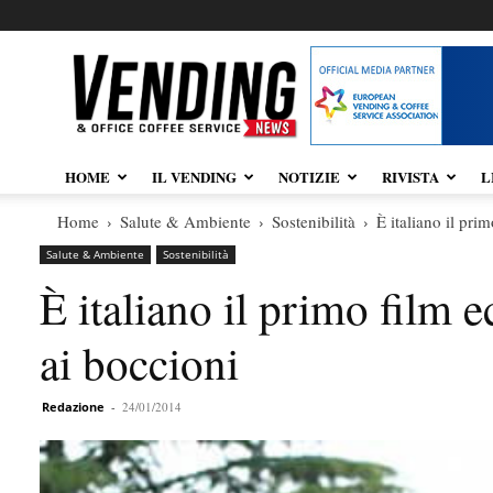
Vendingnews.it
HOME
IL VENDING
NOTIZIE
RIVISTA
L
Home
Salute & Ambiente
Sostenibilità
È italiano il pri
Salute & Ambiente
Sostenibilità
È italiano il primo film 
ai boccioni
Redazione
-
24/01/2014