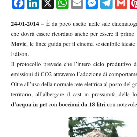
Facebook
LinkedIn
X
WhatsApp
Email
Messenger
Telegram
Gmai
24-01-2014
– È da poco uscito nelle sale cinematogr
che dovrà essere ricordato anche per essere il primo
Movie
, le linee guida per il cinema sostenibile ideat
Edison.
Il protocollo prevede che l’intero ciclo produttivo 
emissioni di CO2 attraverso l’adozione di comportamen
Oltre all’uso della normale rete elettrica al posto del gr
territorio, all’albergare il cast in prossimità della
d’acqua in pet
boccioni da 18 litri
con
con notevole 