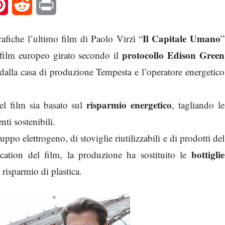
l
Pinterest
Reddit
Print
Il Capitale Umano
afiche l’ultimo film di Paolo Virzì “
”
protocollo Edison Green
 film europeo girato secondo il
e dalla casa di produzione Tempesta e l’operatore energetico
risparmio energetico
del film sia basato sul
, tagliando le
ti sostenibili.
uppo elettrogeno, di stoviglie riutilizzabili e di prodotti del
bottiglie
 location del film, la produzione ha sostituito le
risparmio di plastica.