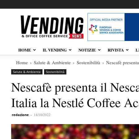
Vendingnews.it
HOME
IL VENDING
NOTIZIE
RIVISTA
L
Home
Salute & Ambiente
Sostenibilità
Nescafè presenta 
Salute & Ambiente
Sostenibilità
Nescafè presenta il Nesc
Italia la Nestlé Coffee 
redazione
-
14/10/2022