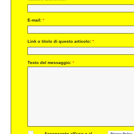
E-mail:
*
Link o titolo di questo articolo:
*
Testo del messaggio:
*
Acconsento all'uso e al