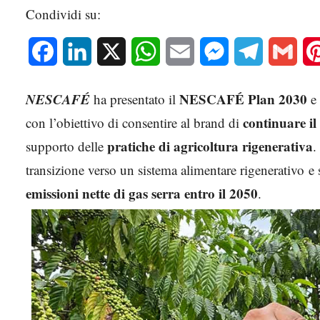
Condividi su:
Facebook
LinkedIn
X
WhatsApp
Email
Messenger
Telegram
Gmai
NESCAFÉ
NESCAFÉ Plan 2030
ha presentato il
e 
continuare il
con l’obiettivo di consentire al brand di
pratiche di agricoltura rigenerativa
supporto delle
.
transizione verso un sistema alimentare rigenerativo 
emissioni nette di gas serra entro il 2050
.