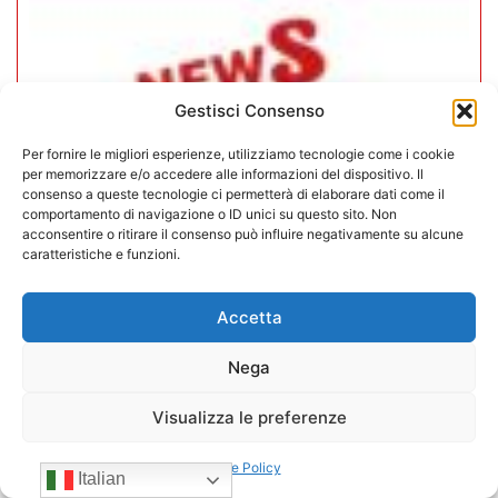
Gestisci Consenso
Per fornire le migliori esperienze, utilizziamo tecnologie come i cookie
per memorizzare e/o accedere alle informazioni del dispositivo. Il
consenso a queste tecnologie ci permetterà di elaborare dati come il
comportamento di navigazione o ID unici su questo sito. Non
acconsentire o ritirare il consenso può influire negativamente su alcune
caratteristiche e funzioni.
Accetta
CONFIDA Servizi srl presenta il
nuovo Consiglio di Amministrazione
Nega
17/07/2026
Visualizza le preferenze
Cookie Policy
Italian