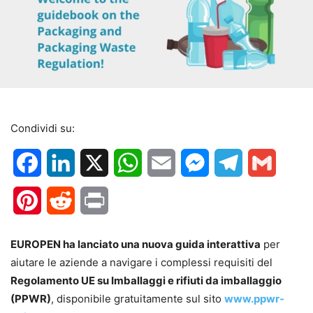
Condividi su:
Facebook
LinkedIn
X
WhatsApp
Email
Messenger
Telegram
Gmail
Pinterest
Reddit
Print
EUROPEN ha lanciato una nuova guida interattiva
per
aiutare le aziende a navigare i complessi requisiti del
Regolamento UE su Imballaggi e rifiuti da imballaggio
(PPWR)
, disponibile gratuitamente sul sito
www.ppwr-