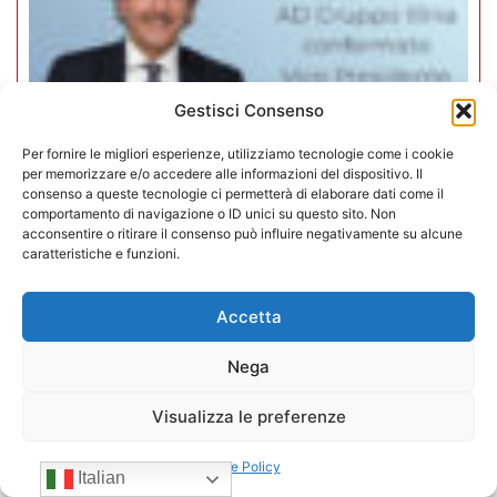
Gestisci Consenso
Per fornire le migliori esperienze, utilizziamo tecnologie come i cookie
per memorizzare e/o accedere alle informazioni del dispositivo. Il
consenso a queste tecnologie ci permetterà di elaborare dati come il
comportamento di navigazione o ID unici su questo sito. Non
acconsentire o ritirare il consenso può influire negativamente su alcune
caratteristiche e funzioni.
Mario Toniutti confermato Vice
Presidente di CONFIDA per il
Accetta
quadriennio 2026-2030
Nega
15/07/2026
Visualizza le preferenze
Cookie Policy
Italian