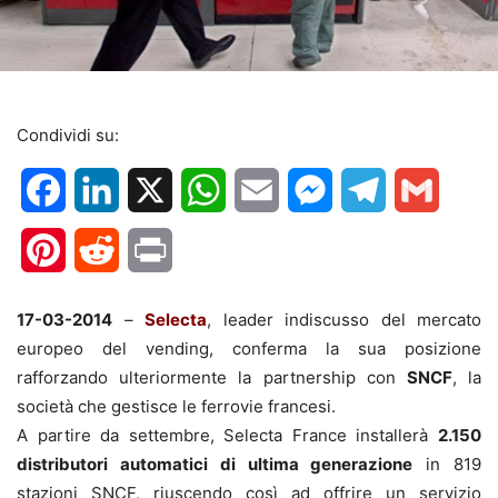
Condividi su:
Facebook
LinkedIn
X
WhatsApp
Email
Messenger
Telegram
Gmail
Pinterest
Reddit
Print
17-03-2014
–
Selecta
, leader indiscusso del mercato
europeo del vending, conferma la sua posizione
rafforzando ulteriormente la partnership con
SNCF
, la
società che gestisce le ferrovie francesi.
A partire da settembre, Selecta France installerà
2.150
distributori automatici di ultima generazione
in 819
stazioni SNCF, riuscendo così ad offrire un servizio