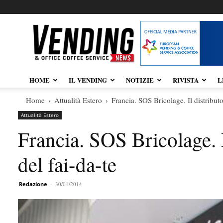
Vendingnews.it
HOME
IL VENDING
NOTIZIE
RIVISTA
L
Home
Attualità Estero
Francia. SOS Bricolage. Il distribut
Attualità Estero
Francia. SOS Bricolage. 
del fai-da-te
Redazione
-
30/01/2014