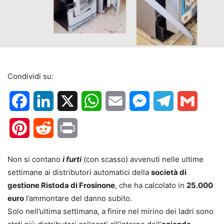
Condividi su:
Facebook
LinkedIn
X
WhatsApp
Email
Messenger
Telegram
Gmail
Pinterest
Reddit
Print
Non si contano
i furti
(con scasso) avvenuti nelle ultime
settimane ai distributori automatici della
società di
gestione Ristoda di Frosinone
, che ha calcolato in
25.000
euro
l’ammontare del danno subito.
Solo nell’ultima settimana, a finire nel mirino dei ladri sono