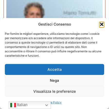
Gestisci Consenso
Per fornire le migliori esperienze, utilizziamo tecnologie come i cookie
per memorizzare e/o accedere alle informazioni del dispositivo. Il
consenso a queste tecnologie ci permetterà di elaborare dati come il
comportamento di navigazione o ID unici su questo sito. Non
acconsentire o ritirare il consenso può influire negativamente su alcune
caratteristiche e funzioni.
Accetta
Mario Toniutti confermato Vice
Nega
Presidente di CONFIDA per il
quadriennio 2026-2030
Visualizza le preferenze
15/07/2026
Cookie Policy
Italian