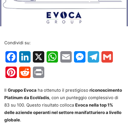
Condividi su:
Facebook
LinkedIn
X
WhatsApp
Email
Messenger
Telegram
Gmail
Pinterest
Reddit
Print
Il
Gruppo Evoca
ha ottenuto il prestigioso
riconoscimento
Platinum da EcoVadis
, con un punteggio complessivo di
83 su 100. Questo risultato colloca
Evoca nella top 1%
delle aziende operanti nel settore manifatturiero a livello
globale
.