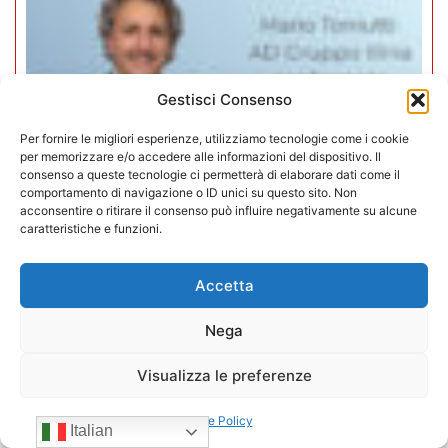
Gestisci Consenso
Per fornire le migliori esperienze, utilizziamo tecnologie come i cookie
per memorizzare e/o accedere alle informazioni del dispositivo. Il
consenso a queste tecnologie ci permetterà di elaborare dati come il
comportamento di navigazione o ID unici su questo sito. Non
acconsentire o ritirare il consenso può influire negativamente su alcune
caratteristiche e funzioni.
Mario Toniutti confermato Vice
Accetta
Presidente di CONFIDA per il
Nega
quadriennio 2026-2030
Visualizza le preferenze
15/07/2026
Cookie Policy
Italian