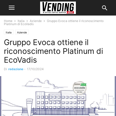
Home
Italia
Aziende
Gruppo Evoca ottiene il riconoscimento
Platinum di EcoVadis
Italia
Aziende
Gruppo Evoca ottiene il
riconoscimento Platinum di
EcoVadis
Di
redazione
-
17/10/2024