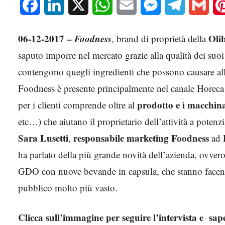
Facebook
LinkedIn
X
WhatsApp
Email
Messenger
Telegram
Gmai
06-12-2017 –
Foodness
Olib
, brand di proprietà della
saputo imporre nel mercato grazie alla qualità dei suo
contengono quegli ingredienti che possono causare alle
Foodness è presente principalmente nel canale Horeca
prodotto e i macchinar
per i clienti comprende oltre al
etc…) che aiutano il proprietario dell’attività a potenzi
Sara Lusetti
responsabile marketing Foodness
,
ad H
ha parlato della più grande novità dell’azienda, ovver
GDO con nuove bevande in capsula, che stanno facendo
pubblico molto più vasto.
Clicca sull’immagine per seguire l’intervista e sap