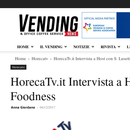
Vendingnews.it
HOME
IL VENDING
NOTIZIE
RIVISTA
L
Home
Horecatv
HorecaTv.it Intervista a Host con S. Luset
Horecatv
HorecaTv.it Intervista a 
Foodness
Anna Giordano
-
06/12/2017