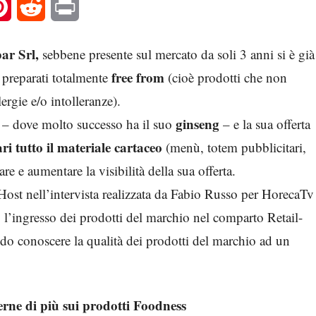
l
Pinterest
Reddit
Print
ar Srl,
sebbene presente sul mercato da soli 3 anni si è già
free from
i preparati totalmente
(cioè prodotti che non
rgie e/o intolleranze).
ginseng
 – dove molto successo ha il suo
– e la sua offerta
i tutto il materiale cartaceo
(menù, totem pubblicitari,
are e aumentare la visibilità della sua offerta.
ost nell’intervista realizzata da Fabio Russo per HorecaTv
o l’ingresso dei prodotti del marchio nel comparto Retail-
 conoscere la qualità dei prodotti del marchio ad un
erne di più sui prodotti Foodness