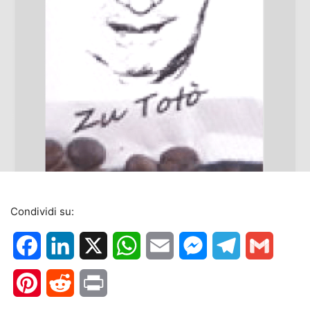
Condividi su:
Facebook
LinkedIn
X
WhatsApp
Email
Messenger
Telegram
Gmail
Pinterest
Reddit
Print