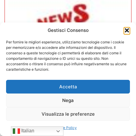
Gestisci Consenso
Per fornire le migliori esperienze, utilizziamo tecnologie come i cookie
per memorizzare e/o accedere alle informazioni del dispositivo. Il
consenso a queste tecnologie ci permetterà di elaborare dati come il
comportamento di navigazione o ID unici su questo sito. Non
acconsentire o ritirare il consenso può influire negativamente su alcune
caratteristiche e funzioni.
CONFIDA Servizi srl presenta il
Accetta
nuovo Consiglio di Amministrazione
Nega
17/07/2026
Visualizza le preferenze
Cookie Policy
Italian