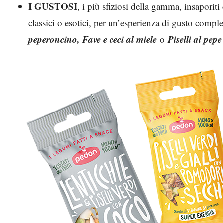
I GUSTOSI
, i più sfiziosi della gamma, insaporit
classici o esotici, per un’esperienza di gusto compl
peperoncino, Fave e ceci al miele
Piselli al pep
o