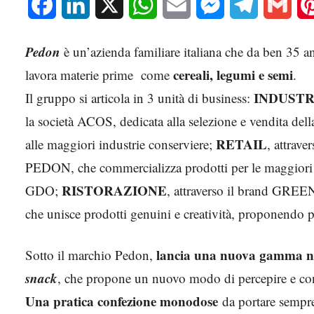
Facebook
LinkedIn
X
WhatsApp
Email
Messenger
Telegram
Gmai
Pedon
è un’azienda familiare italiana che da ben 35 a
cereali, legumi e semi
lavora materie prime come
.
INDUSTR
Il gruppo si articola in 3 unità di business:
la società ACOS, dedicata alla selezione e vendita del
RETAIL
alle maggiori industrie conserviere;
, attrave
PEDON, che commercializza prodotti per le maggiori 
RISTORAZIONE
GDO;
, attraverso il brand GR
che unisce prodotti genuini e creatività, proponendo pi
lancia una nuova gamma ne
Sotto il marchio Pedon,
snack
, che propone un nuovo modo di percepire e co
Una pratica confezione monodose
da portare sempre