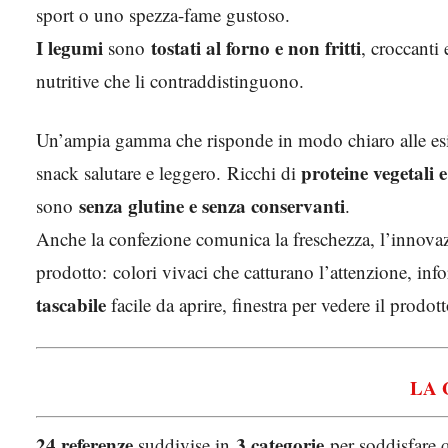
sport o uno spezza-fame gustoso.
I legumi
tostati al forno e non fritti
sono
, croccanti
nutritive che li contraddistinguono.
Un’ampia gamma che risponde in modo chiaro alle es
proteine vegetali
snack salutare e leggero. Ricchi di
senza glutine e senza conservanti
sono
.
Anche la confezione comunica la freschezza, l’innovazi
prodotto: colori vivaci che catturano l’attenzione, inf
tascabile
facile da aprire, finestra per vedere il prodott
LA
24 referenze
3 categorie
suddivise in
per soddisfare 