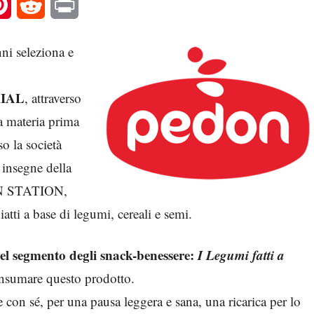
l
Pinterest
Reddit
Print
nni seleziona e
IAL
, attraverso
la materia prima
rso la società
insegne della
EEN STATION,
atti a base di legumi, cereali e semi.
l segmento degli snack-benessere:
I Legumi fatti a
nsumare questo prodotto.
 con sé, per una pausa leggera e sana, una ricarica per lo