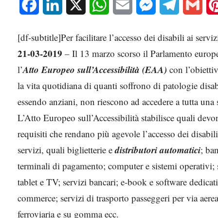
Facebook
LinkedIn
X
WhatsApp
Email
Messenger
Telegram
Gmai
[df-subtitle]Per facilitare l’accesso dei disabili ai servi
21-03-2019
– Il 13 marzo scorso il Parlamento europ
Atto Europeo sull’Accessibilità (EAA)
l’
con l’obietti
la vita quotidiana di quanti soffrono di patologie disab
essendo anziani, non riescono ad accedere a tutta una se
L’Atto Europeo sull’Accessibilità stabilisce quali devo
requisiti che rendano più agevole l’accesso dei disabili
distributori automatici
servizi, quali biglietterie e
; ba
terminali di pagamento; computer e sistemi operativi;
tablet e TV; servizi bancari; e-book e software dedicati;
commerce; servizi di trasporto passeggeri per via aere
ferroviaria e su gomma ecc.