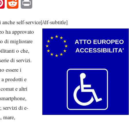
l
Pinterest
Reddit
Print
zi anche self-service[/df-subtitle]
eo ha approvato
vo di migliorare
ilitanti o che,
rie di servizi.
no essere i
 a prodotti e
ncomat e altri
 smartphone,
 servizi di e-
a, mare,