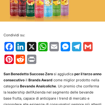
Condividi su:
Facebook
LinkedIn
X
WhatsApp
Email
Messenger
Telegram
Gmail
Pinterest
Reddit
Print
San Benedetto Succoso Zero
si aggiudica
per il terzo anno
consecutivo
il
Brands Award
come miglior prodotto nella
categoria
Bevande Analcoliche
. Un premio che conferma
la leadership dell’Azienda nel segmento delle bevande
base frutta, capace di anticipare i trend di mercato e
rispondere alle esigenze di consumatori sempre più attenti