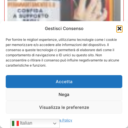
Gestisci Consenso
Per fornire le migliori esperienze, utilizziamo tecnologie come i cookie
per memorizzare e/o accedere alle informazioni del dispositivo. Il
Iperammortamento 5.0. CONFIDA
consenso a queste tecnologie ci permetterà di elaborare dati come il
apre uno sportello dedicato per gli
comportamento di navigazione o ID unici su questo sito. Non
acconsentire o ritirare il consenso può influire negativamente su alcune
associati
caratteristiche e funzioni.
27/07/2026
Accetta
Nega
Visualizza le preferenze
Cookie Policy
Italian